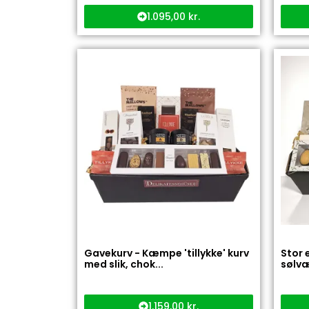
1.095,00
kr.
Gavekurv - Kæmpe 'tillykke' kurv
Stor 
med slik, chok...
sølvæ
1.159,00
kr.