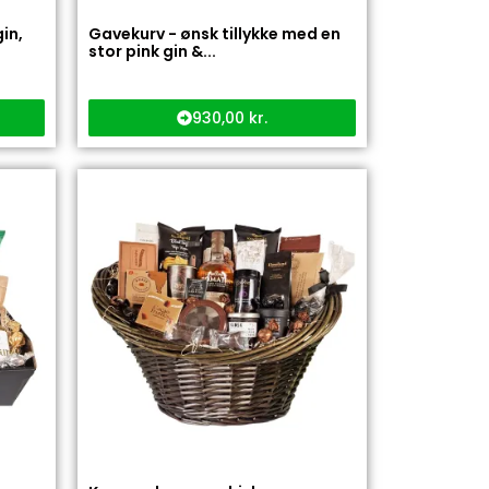
in,
Gavekurv - ønsk tillykke med en
stor pink gin &...
930,00
kr.