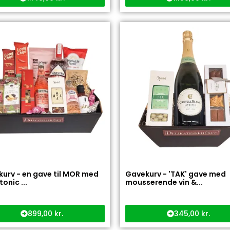
urv - en gave til MOR med
Gavekurv - 'TAK' gave med
tonic ...
mousserende vin &...
899,00
kr.
345,00
kr.