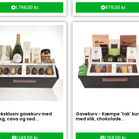
1.799,00
kr.
979,00
kr.
eksklusiv gavekurv med
Gavekurv - Kæmpe 'tak' ku
g, cava og sød...
med slik, chokolade...
1.149,00
kr.
1.159,00
kr.