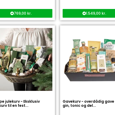
769,00
kr.
1.549,00
kr.
 julekurv - Eksklusiv
Gavekurv - overdådig gav
rv til en fest...
gin, tonic og del...