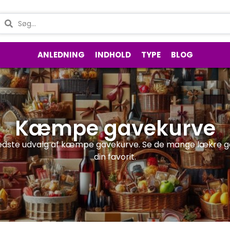
ANLEDNING
INDHOLD
TYPE
BLOG
Kæmpe gavekurve
edste udvalg af kæmpe gavekurve. Se de mange lækre ga
din favorit.