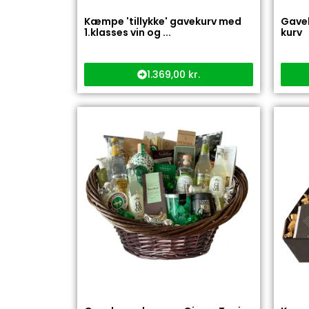
Kæmpe 'tillykke' gavekurv med
Gavek
1.klasses vin og ...
kurv
1.369,00
kr.