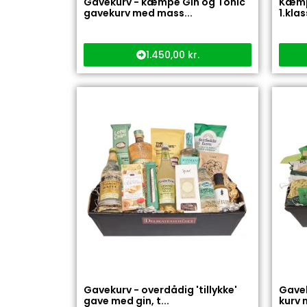
Gavekurv - kæmpe Gin og Tonic
Kæmp
gavekurv med mass...
1.kla
1.450,00
kr.
Gavekurv - overdådig 'tillykke'
Gavek
gave med gin, t...
kurv 