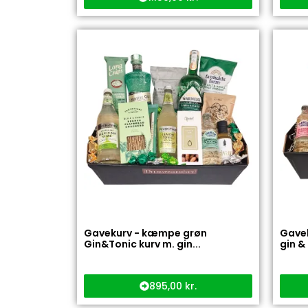
Gavekurv - kæmpe grøn
Gavek
Gin&Tonic kurv m. gin...
gin & 
895,00
kr.