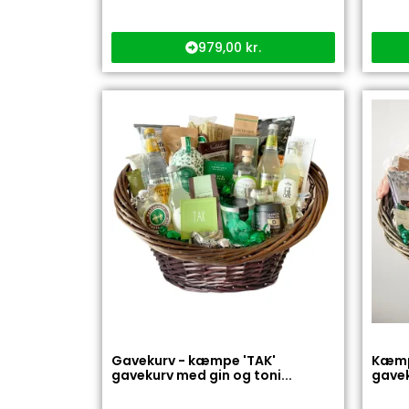
979,00
kr.
Gavekurv - kæmpe 'TAK'
Kæmpe
gavekurv med gin og toni...
gaveku