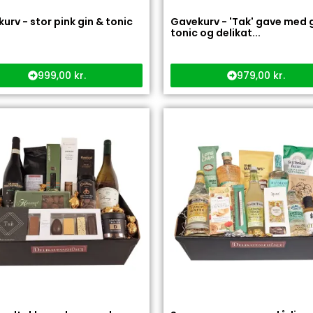
urv - stor pink gin & tonic
Gavekurv - 'Tak' gave med g
tonic og delikat...
999,00
kr.
979,00
kr.