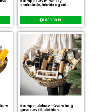
gave
Kæmpe kurv m. whisky,
chokolade, lakrids og sal...
1.839,00
kr.
kurv
Kæmpe julekurv - Overdådig
gavekurv til juletiden