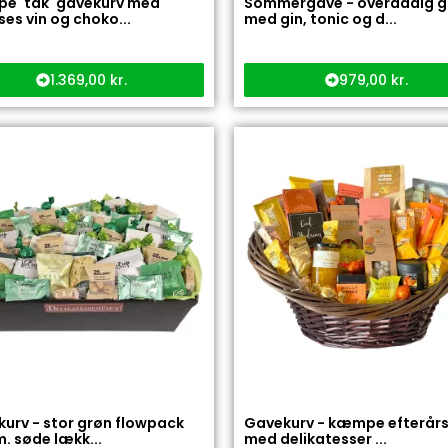
e 'tak' gavekurv med
Sommergave - overdådig 
sses vin og choko...
med gin, tonic og d...
1.369,00
kr.
979,00
kr.
urv - stor grøn flowpack
Gavekurv - kæmpe efterårs
m. søde lækk...
med delikatesser ...