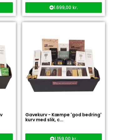
1.699,00
kr.
rv
Gavekurv - Kæmpe 'god bedring'
kurv med slik, c...
1.159,00
kr.