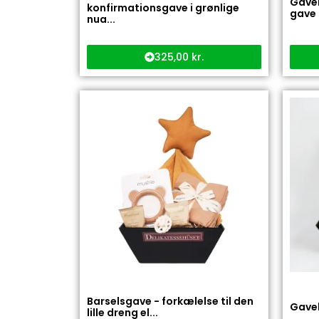
Gavek
konfirmationsgave i grønlige
gave 
nua...
325,00
kr.
Barselsgave - forkælelse til den
Gavek
lille dreng el...