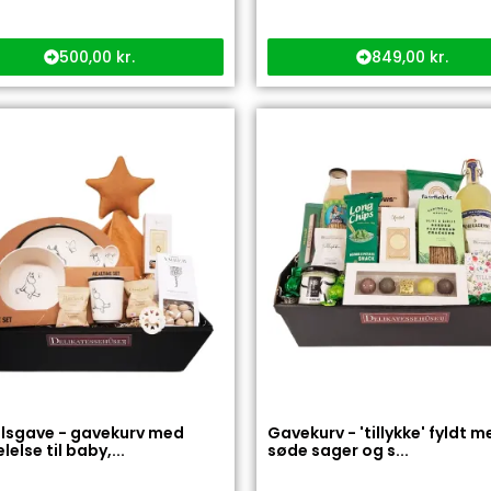
500,00
kr.
849,00
kr.
lsgave - gavekurv med
Gavekurv - 'tillykke' fyldt m
else til baby,...
søde sager og s...