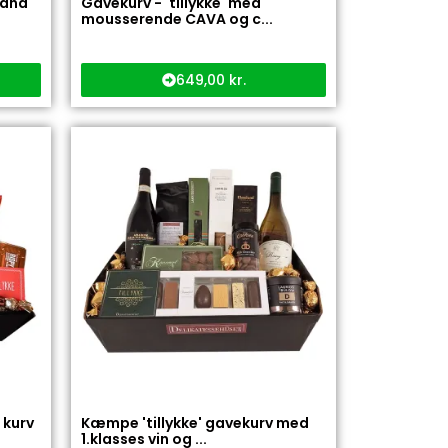
 and
Gavekurv - 'tillykke' med
mousserende CAVA og c...
649,00
kr.
 kurv
Kæmpe 'tillykke' gavekurv med
1.klasses vin og ...