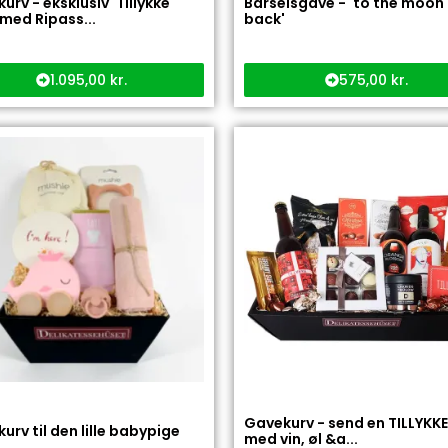
urv - eksklusiv 'Tillykke'
Barselsgave - 'to the moon
med Ripass...
back'
1.095,00
kr.
575,00
kr.
Gavekurv - send en TILLYKKE
urv til den lille babypige
med vin, øl &a...