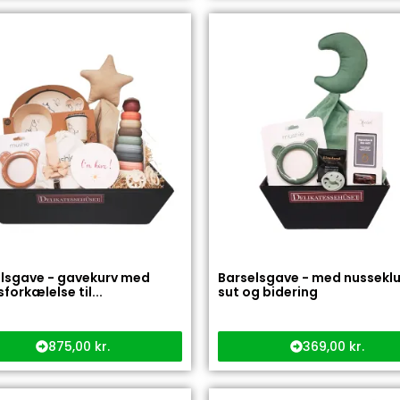
lsgave - gavekurv med
Barselsgave - med nusseklu
forkælelse til...
sut og bidering
875,00
kr.
369,00
kr.