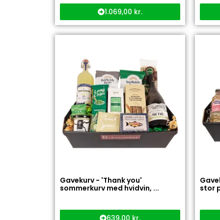
1.069,00
kr.
Gavekurv - 'Thank you'
Gavek
sommerkurv med hvidvin, ...
stor p
639,00
kr.