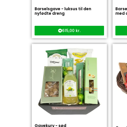
Barselsgave - luksus til den
Barse
nyfødte dreng
med d
615,00
kr.
Gavekurv - sød