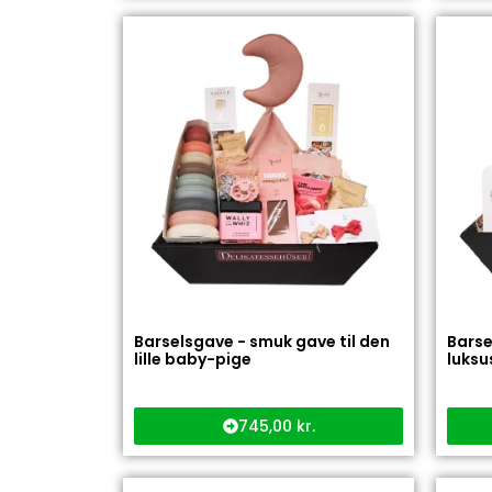
Barselsgave - smuk gave til den
Barse
lille baby-pige
luksus
745,00
kr.