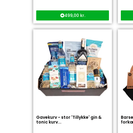
499,00
kr.
Gavekurv - stor 'Tillykke' gin &
Barse
tonic kurv...
forkæl