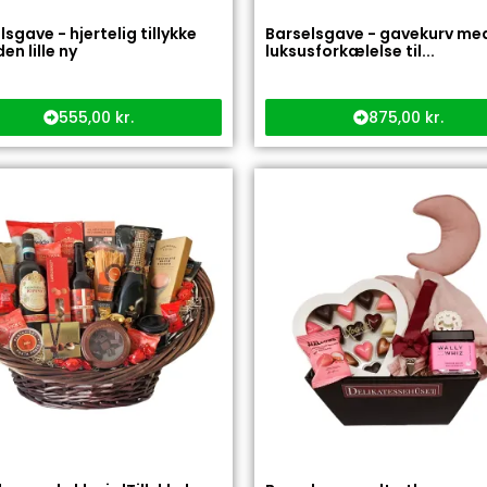
lsgave - hjertelig tillykke
Barselsgave - gavekurv me
en lille ny
luksusforkælelse til...
555,00
kr.
875,00
kr.