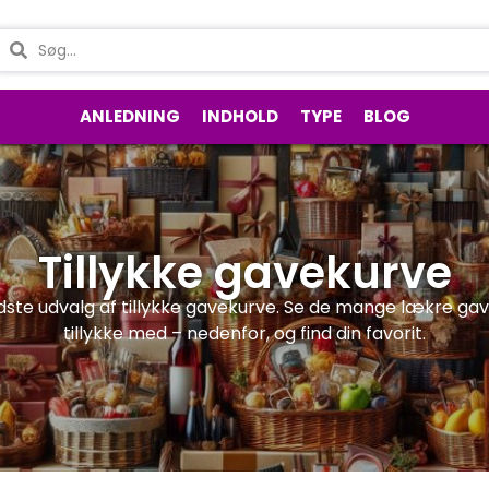
ANLEDNING
INDHOLD
TYPE
BLOG
Tillykke gavekurve
te udvalg af tillykke gavekurve. Se de mange lækre gavek
tillykke med – nedenfor, og find din favorit.