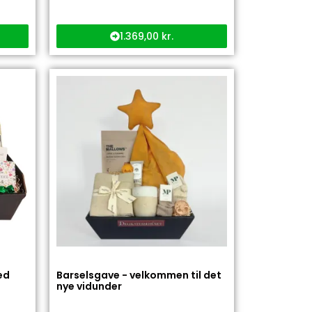
1.369,00
kr.
ed
Barselsgave - velkommen til det
nye vidunder