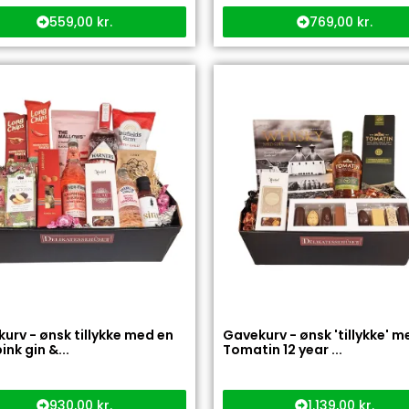
559,00
kr.
769,00
kr.
urv - ønsk tillykke med en
Gavekurv - ønsk 'tillykke' m
ink gin &...
Tomatin 12 year ...
930,00
kr.
1.139,00
kr.