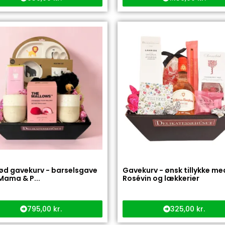
ød gavekurv - barselsgave
Gavekurv - ønsk tillykke me
ama & P...
Rosévin og lækkerier
795,00
kr.
325,00
kr.