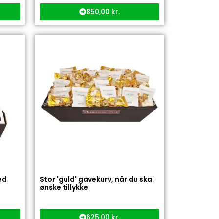
850,00
kr.
ed
Stor 'guld' gavekurv, når du skal
ønske tillykke
625,00
kr.