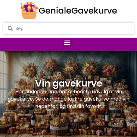
Vin gavekurve
Her finder du Danmarks bedste udvalg af vin
gavekurve. Se de mange lækre gavekurve med vin
nedenfor, og find din favorit.