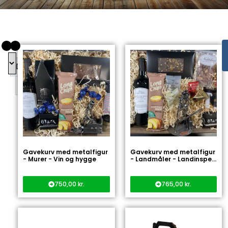
DKK
DKK
Gavekurv med metalfigur
Gavekurv med metalfigur
- Murer - Vin og hygge
- Landmåler - Landinspe...
750,00
kr.
765,00
kr.