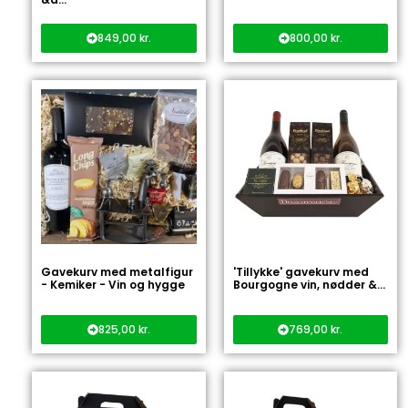
849,00
kr.
800,00
kr.
Gavekurv med metalfigur
'Tillykke' gavekurv med
- Kemiker - Vin og hygge
Bourgogne vin, nødder &...
825,00
kr.
769,00
kr.