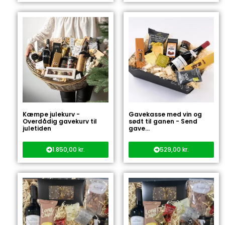
Kæmpe julekurv -
Gavekasse med vin og
Overdådig gavekurv til
sødt til ganen - Send
juletiden
gave...
1.850,00
kr.
529,00
kr.