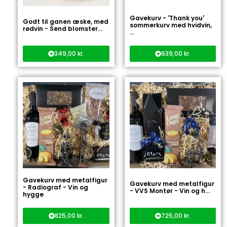
Gavekurv - 'Thank you'
Godt til ganen æske, med
sommerkurv med hvidvin,
rødvin - Send blomster...
...
349,00
kr.
639,00
kr.
Gavekurv med metalfigur
Gavekurv med metalfigur
- Radiograf - Vin og
- VVS Montør - Vin og h...
hygge
825,00
kr.
725,00
kr.