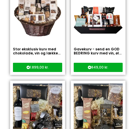
Stor eksklusiv kurv med
Gavekurv - send en GOD
chokolade, vin og lække...
BEDRING kurv med vin, øl...
1.899,00
kr.
849,00
kr.