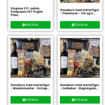
Vingave 2 fl. rødvin,
Gavekurv med metalfigur
Solepasso IGT Puglie
- Flisemurer - Vin og h...
Pass...
345,00
kr.
720,00
kr.
Gavekurv med metalfigur
Gavekurv med metalfigur
- Maskinmester - Entrep...
- Indkøber - Bygningsko...
875,00
kr.
875,00
kr.