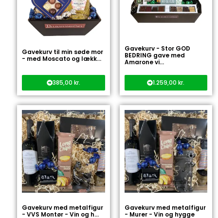
Gavekurv - Stor GOD
Gavekurv til min søde mor
BEDRING gave med
- med Moscato og lækk...
Amarone vi...
385,00
kr.
1.259,00
kr.
Gavekurv med metalfigur
Gavekurv med metalfigur
- VVS Montør - Vin og h...
- Murer - Vin og hygge