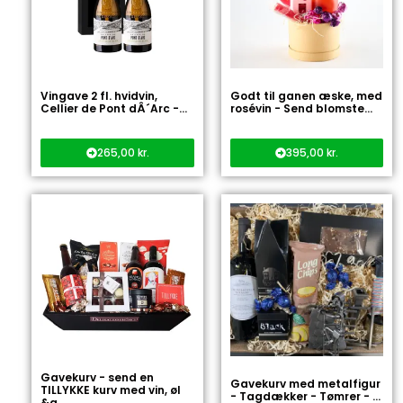
Vingave 2 fl. hvidvin,
Godt til ganen æske, med
Cellier de Pont dÂ´Arc -...
rosévin - Send blomste...
265,00
kr.
395,00
kr.
Gavekurv - send en
Gavekurv med metalfigur
TILLYKKE kurv med vin, øl
- Tagdækker - Tømrer - ...
&a...