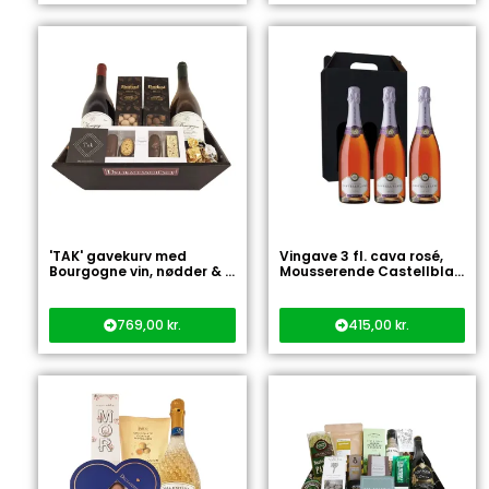
'TAK' gavekurv med
Vingave 3 fl. cava rosé,
Bourgogne vin, nødder & ...
Mousserende Castellbla...
769,00
kr.
415,00
kr.