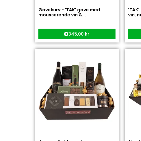
Gavekurv - 'TAK' gave med
'TAK'
mousserende vin &...
vin, n
345,00
kr.