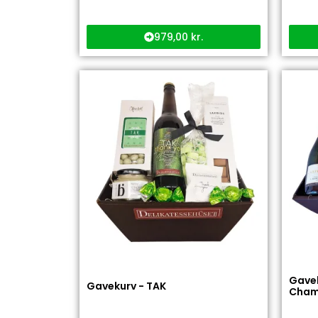
979,00
kr.
Gavek
Gavekurv - TAK
Champ