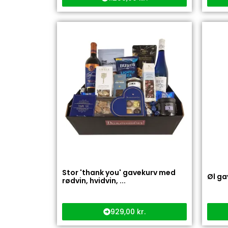
Stor 'thank you' gavekurv med
Øl ga
rødvin, hvidvin, ...
929,00
kr.