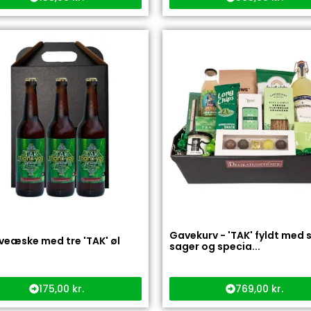
Gavekurv - 'TAK' fyldt med 
veæske med tre 'TAK' øl
sager og specia...
175,00
kr.
769,00
kr.