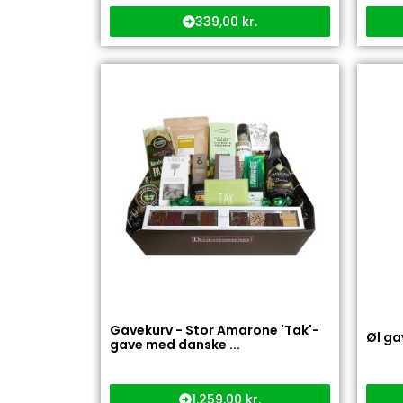
339,00
kr.
Gavekurv - Stor Amarone 'Tak'-
Øl ga
gave med danske ...
1.259,00
kr.