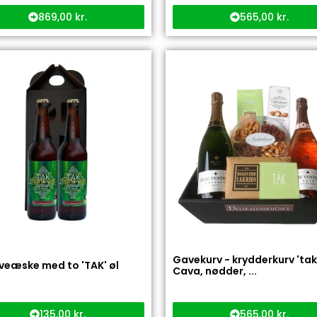
869,00
kr.
565,00
kr.
Gavekurv - krydderkurv 'ta
veæske med to 'TAK' øl
Cava, nødder, ...
135,00
kr.
565,00
kr.