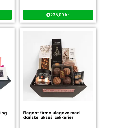
235,00
kr.
ling
Elegant firmajulegave med
danske luksus lækkerier