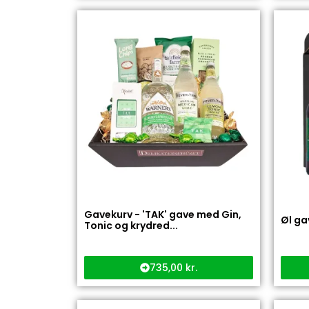
Gavekurv - 'TAK' gave med Gin,
Øl ga
Tonic og krydred...
735,00
kr.