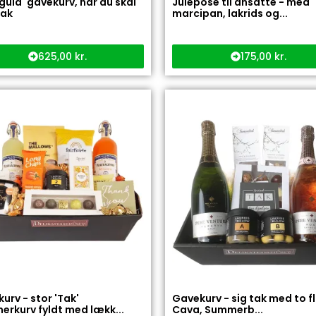
'guld' gavekurv, når du skal
Julepose til ansatte - med
tak
marcipan, lakrids og...
625,00
kr.
175,00
kr.
urv - stor 'Tak'
Gavekurv - sig tak med to f
rkurv fyldt med lækk...
Cava, Summerb...