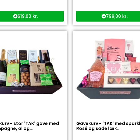
619,00
kr.
799,00
kr.
urv - stor 'TAK' gave med
Gavekurv - 'TAK' med spark
agne, øl og...
Rosé og søde læk...