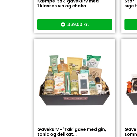
Kæmpe 'tak' gavekurv med
Stor 
1.klasses vin og choko...
sige 
1.369,00
kr.
Gavekurv - 'Tak' gave med gin,
Gavek
tonic og delikat...
somme