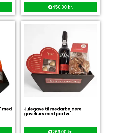
450,00
kr.
k' med
Julegave til medarbejdere -
gavekurv med portvi...
269,00
kr.