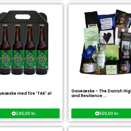
Gaveæske - The Danish High
veæske med fire 'TAK' øl
and Resilience ...
245,00
kr.
500,00
kr.