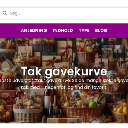
ANLEDNING
INDHOLD
TYPE
BLOG
Tak gavekurve
dste udvalg af “tak” gavekurve. Se de mange lækre gaveku
tak med – nedenfor, og find din favorit.