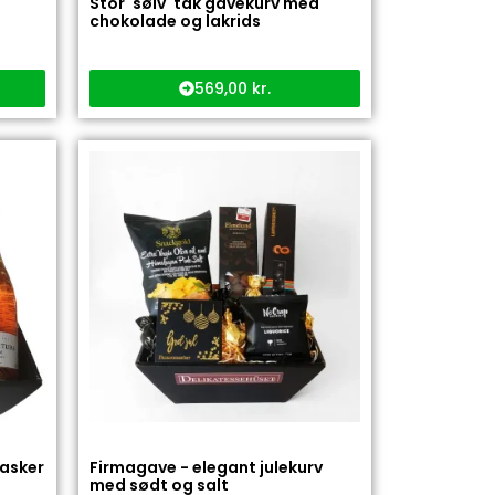
Stor 'sølv' tak gavekurv med
chokolade og lakrids
569,00
kr.
lasker
Firmagave - elegant julekurv
med sødt og salt