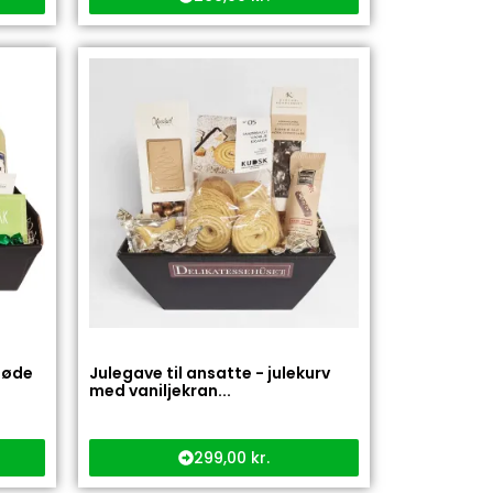
søde
Julegave til ansatte - julekurv
med vaniljekran...
299,00
kr.