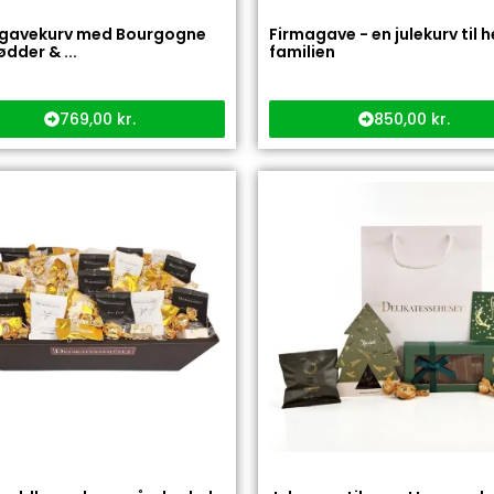
 gavekurv med Bourgogne
Firmagave - en julekurv til h
ødder & ...
familien
769,00
kr.
850,00
kr.